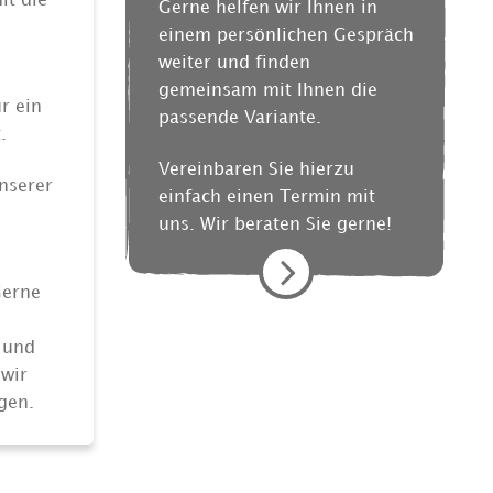
it die
Gerne helfen wir Ihnen in
einem persönlichen Gespräch
weiter und finden
gemeinsam mit Ihnen die
r ein
passende Variante.
.
Vereinbaren Sie hierzu
nserer
einfach einen Termin mit
uns. Wir beraten Sie gerne!
Gerne
 und
 wir
gen.